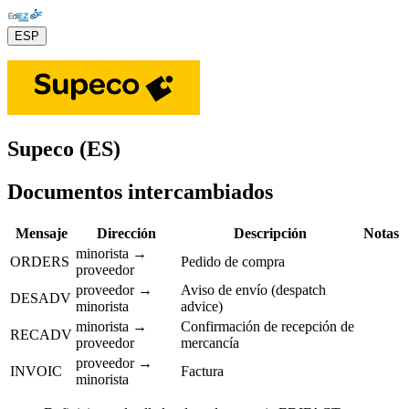
ESP
Supeco (ES)
Documentos intercambiados
Mensaje
Dirección
Descripción
Notas
minorista →
ORDERS
Pedido de compra
proveedor
proveedor →
Aviso de envío (despatch
DESADV
minorista
advice)
minorista →
Confirmación de recepción de
RECADV
proveedor
mercancía
proveedor →
INVOIC
Factura
minorista