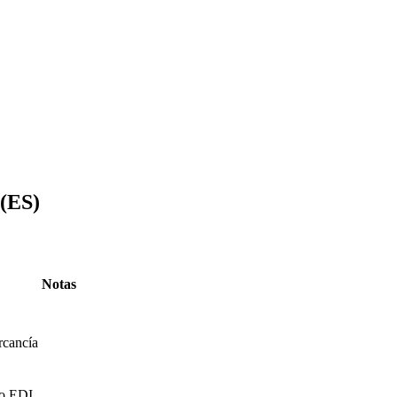
(ES)
Notas
rcancía
io EDI
.