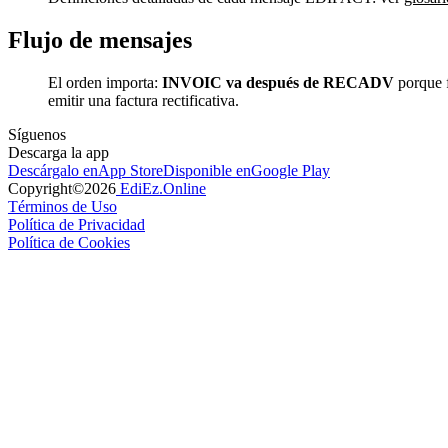
Flujo de mensajes
El orden importa:
INVOIC va después de RECADV
porque f
emitir una factura rectificativa.
Síguenos
Descarga la app
Descárgalo en
App Store
Disponible en
Google Play
Copyright©
2026
EdiEz.Online
Términos de Uso
Política de Privacidad
Política de Cookies