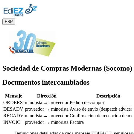
ESP
Sociedad de Compras Modernas (Socomo) 
Documentos intercambiados
Mensaje
Dirección
Descripción
ORDERS
minorista → proveedor
Pedido de compra
DESADV
proveedor → minorista
Aviso de envío (despatch advice)
RECADV
minorista → proveedor
Confirmación de recepción de me
INVOIC
proveedor → minorista
Factura
Definiciones detalladas de cada mensaje EDIFACT: ver
glosar