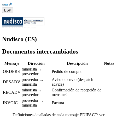
ESP
Nudisco (ES)
Documentos intercambiados
Mensaje
Dirección
Descripción
Notas
minorista →
ORDERS
Pedido de compra
proveedor
proveedor →
Aviso de envío (despatch
DESADV
minorista
advice)
minorista →
Confirmación de recepción de
RECADV
proveedor
mercancía
proveedor →
INVOIC
Factura
minorista
Definiciones detalladas de cada mensaje EDIFACT: ver